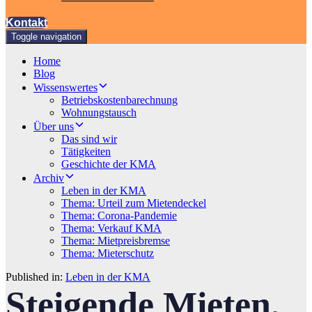
Kontakt
Toggle navigation
Home
Blog
Wissenswertes
Betriebskostenbarechnung
Wohnungstausch
Über uns
Das sind wir
Tätigkeiten
Geschichte der KMA
Archiv
Leben in der KMA
Thema: Urteil zum Mietendeckel
Thema: Corona-Pandemie
Thema: Verkauf KMA
Thema: Mietpreisbremse
Thema: Mieterschutz
Published in:
Leben in der KMA
Steigende Mieten,