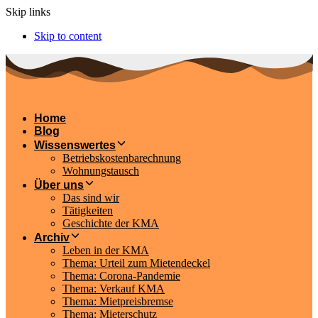
Skip links
Skip to content
Home
Blog
Wissenswertes
Betriebskostenbarechnung
Wohnungstausch
Über uns
Das sind wir
Tätigkeiten
Geschichte der KMA
Archiv
Leben in der KMA
Thema: Urteil zum Mietendeckel
Thema: Corona-Pandemie
Thema: Verkauf KMA
Thema: Mietpreisbremse
Thema: Mieterschutz